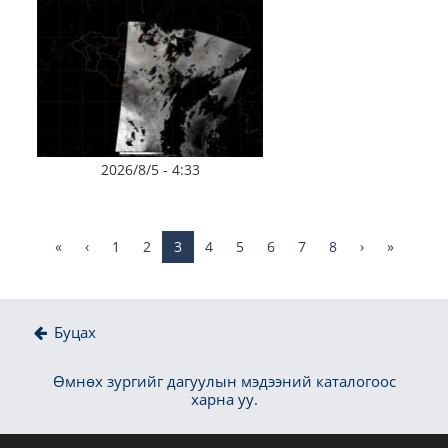
2026/8/5 - 4:33
«
‹
1
2
3
4
5
6
7
8
›
»
Буцах
Өмнөх зургийг дагуулын мэдээний каталогоос
харна уу.