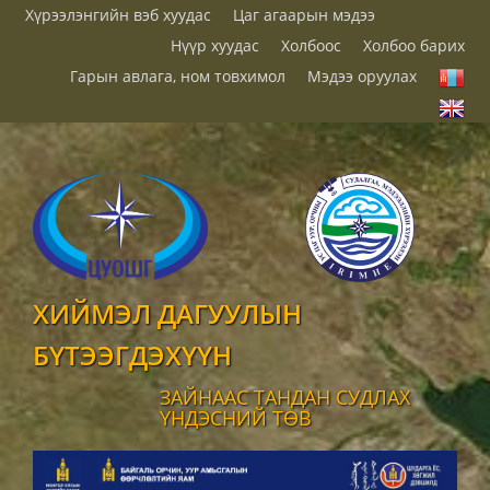
Хүрээлэнгийн вэб хуудас
Цаг агаарын мэдээ
Нүүр хуудас
Холбоос
Холбоо барих
Гарын авлага, ном товхимол
Мэдээ оруулах
ХИЙМЭЛ ДАГУУЛЫН
БҮТЭЭГДЭХҮҮН
ЗАЙНААС ТАНДАН СУДЛАХ
ҮНДЭСНИЙ ТӨВ