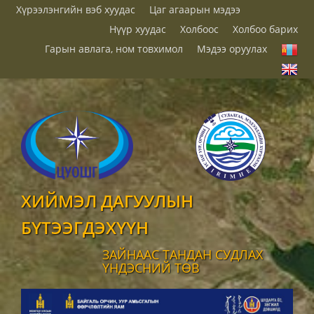
Хүрээлэнгийн вэб хуудас
Цаг агаарын мэдээ
Нүүр хуудас
Холбоос
Холбоо барих
Гарын авлага, ном товхимол
Мэдээ оруулах
ХИЙМЭЛ ДАГУУЛЫН
БҮТЭЭГДЭХҮҮН
ЗАЙНААС ТАНДАН СУДЛАХ
ҮНДЭСНИЙ ТӨВ