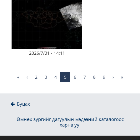
2026/7/31 - 14:11
«
‹
2
3
4
5
6
7
8
9
›
»
Буцах
Өмнөх зургийг дагуулын мэдээний каталогоос
харна уу.